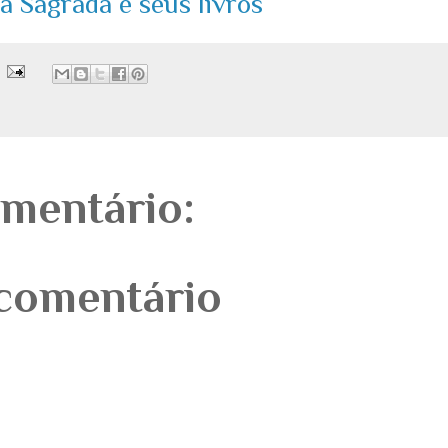
ia Sagrada e seus livros
mentário:
comentário