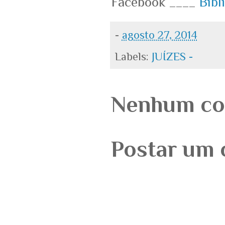
Facebook ____
Bíbl
-
agosto 27, 2014
Labels:
JUÍZES -
Nenhum co
Postar um 