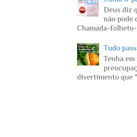
Deus diz 
não pode c
Chamada-folheto-c
Tudo passa
Tenha em 
preocupaçõ
divertimento que "