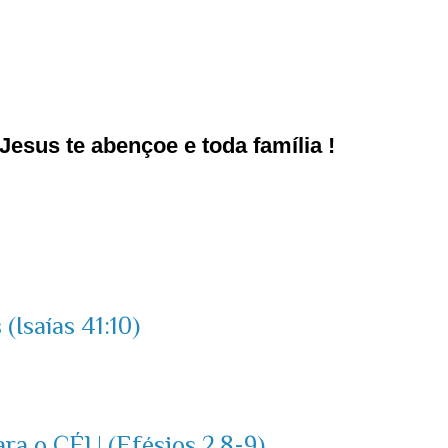
esus te abençoe e toda família !
(Isaías 41:10)
ara o CÉU (Efésios 2.8-9)