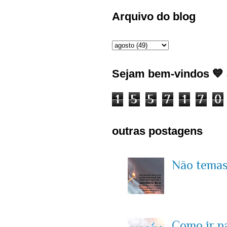
Arquivo do blog
Sejam bem-vindos 💙 J
1
5
5
7
1
7
0
outras postagens
Não temas 
Como ir p