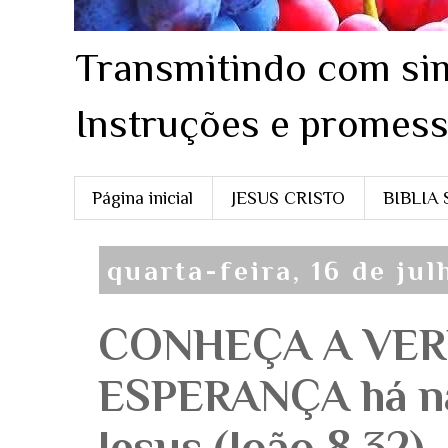
Transmitindo com sim
Instruções e promess
Página inicial
JESUS CRISTO
BIBLIA
quarta-feira, 16 de ju
CONHEÇA A VER
ESPERANÇA há na
Jesus (João 8.32)