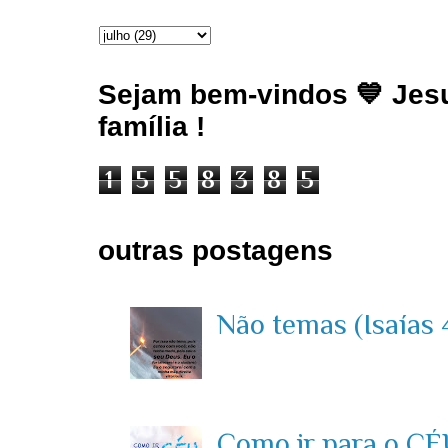
Sejam bem-vindos 💙 Jesu
família !
1
5
5
8
3
8
5
outras postagens
Não temas (Isaías 4
Como ir para o CÉU