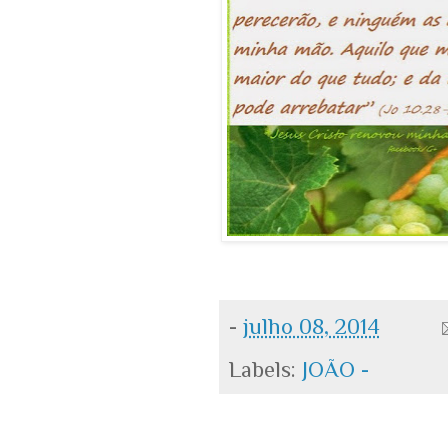
-
julho 08, 2014
Labels:
JOÃO -