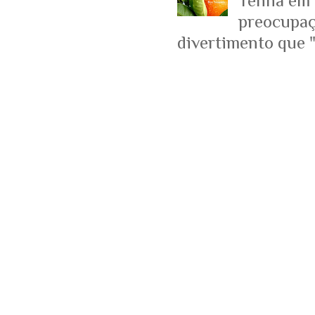
Tenha em 
preocupaçõ
divertimento que "