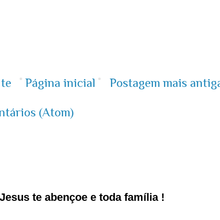
te
Página inicial
Postagem mais antig
ntários (Atom)
esus te abençoe e toda família !