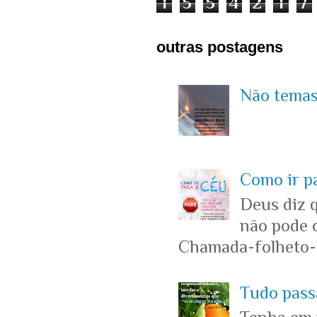
1
5
5
4
2
1
7
outras postagens
Não temas 
Como ir p
Deus diz 
não pode c
Chamada-folheto-c
Tudo passa