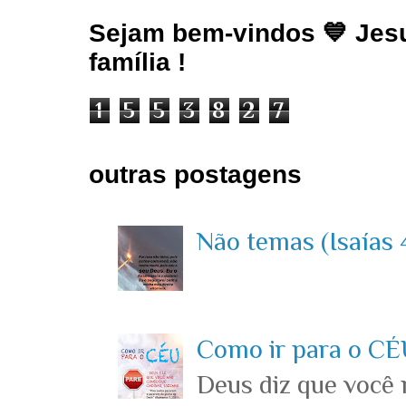
Sejam bem-vindos 💙 Jesu
família !
1
5
5
3
8
2
7
outras postagens
Não temas (Isaías 4
Como ir para o CÉU
Deus diz que você