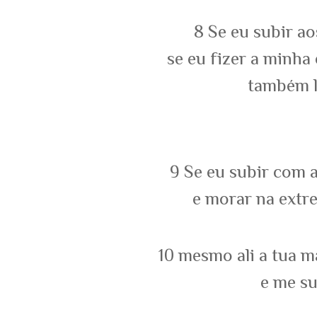
8
Se eu subir aos
se eu fizer a minha
também l
9
Se eu subir com a
e morar na extr
10
mesmo ali a tua mã
e me su