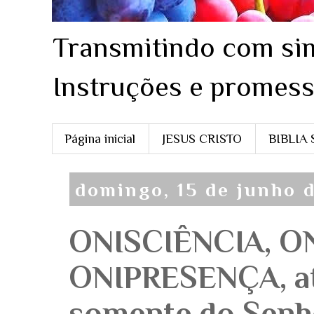
Transmitindo com sim
Instruções e promess
Página inicial
JESUS CRISTO
BIBLIA
domingo, 15 de junho 
ONISCIÊNCIA, O
ONIPRESENÇA, at
somente do Senh