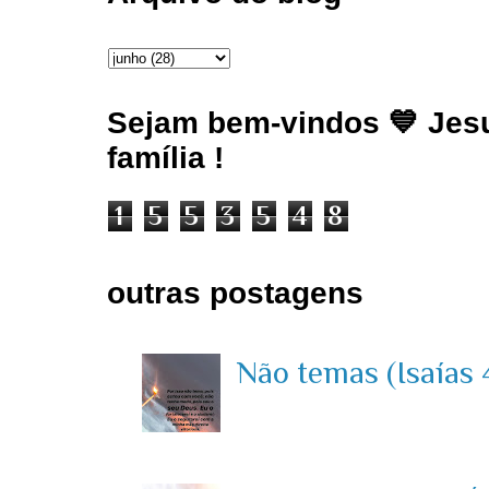
Sejam bem-vindos 💙 Jesu
família !
1
5
5
3
5
4
8
outras postagens
Não temas (Isaías 4