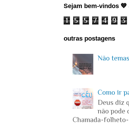
Sejam bem-vindos 💙 J
1
5
5
7
4
9
3
outras postagens
Não temas 
Como ir p
Deus diz 
não pode c
Chamada-folheto-c