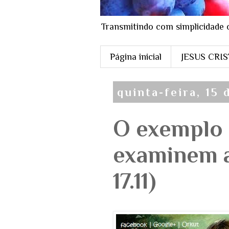
Transmitindo com simplicidade 
Página inicial
JESUS CRI
quinta-feira, 15
O exemplo 
examinem a
17.11)