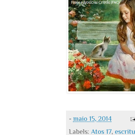
-
maio 15, 2014
Labels:
Atos 17
,
escrit