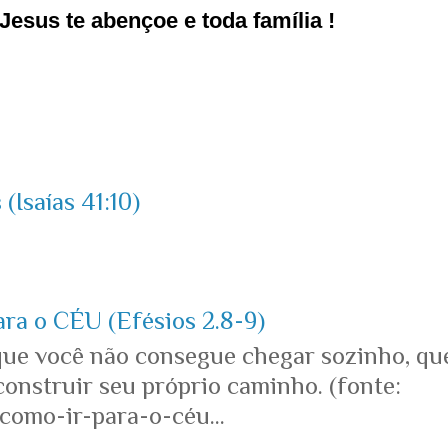
esus te abençoe e toda família !
(Isaías 41:10)
ara o CÉU (Efésios 2.8-9)
que você não consegue chegar sozinho, qu
onstruir seu próprio caminho. (fonte:
omo-ir-para-o-céu...