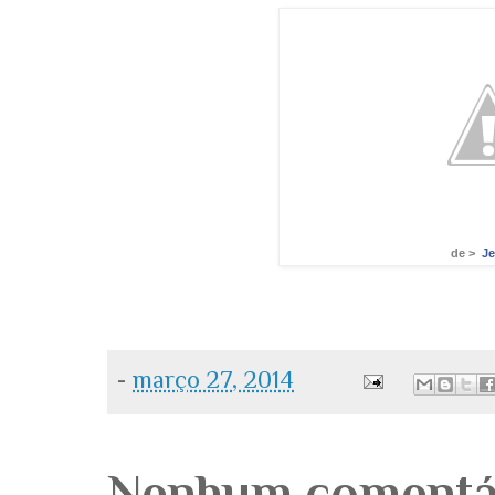
de >
Je
-
março 27, 2014
Nenhum comentá