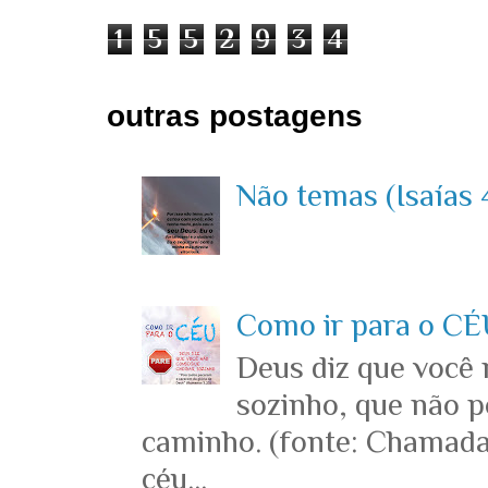
1
5
5
2
9
3
4
outras postagens
Não temas (Isaías 4
Como ir para o CÉU
Deus diz que você
sozinho, que não p
caminho. (fonte: Chamada
céu...