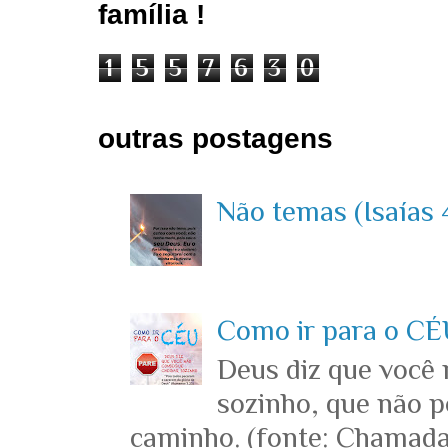
família !
1
5
5
7
6
3
0
outras postagens
Não temas (Isaías 4
Como ir para o CÉU
Deus diz que você
sozinho, que não p
caminho. (fonte: Chamada