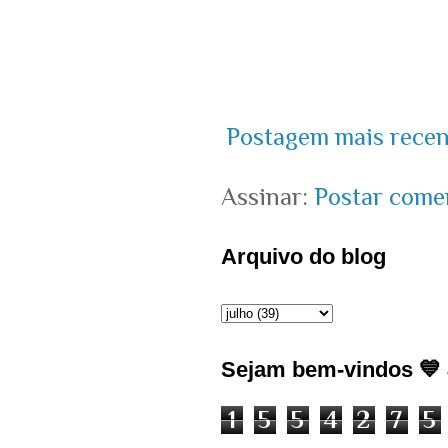
Postagem mais recen
Assinar:
Postar come
Arquivo do blog
Sejam bem-vindos 💙 J
1
5
5
4
2
7
5