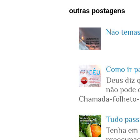
outras postagens
Não temas 
Como ir p
Deus diz 
não pode c
Chamada-folheto-c
Tudo passa
Tenha em 
preocupaçõ