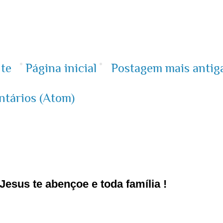
te
Página inicial
Postagem mais antig
ntários (Atom)
esus te abençoe e toda família !